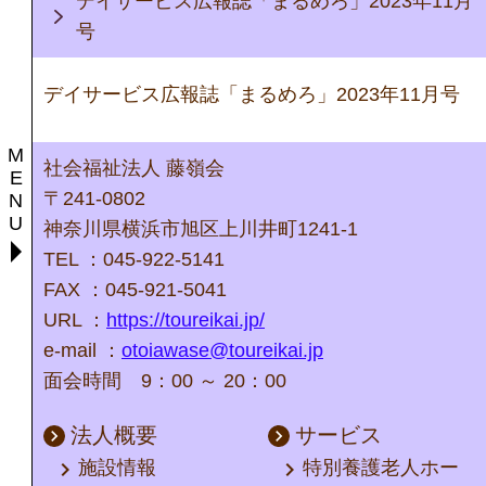
デイサービス広報誌「まるめろ」2023年11月
号
デイサービス広報誌「まるめろ」2023年11月号
M
社会福祉法人 藤嶺会
E
〒241-0802
N
U
神奈川県横浜市旭区上川井町1241-1
TEL ：045-922-5141
FAX ：045-921-5041
URL ：
https://toureikai.jp/
e-mail ：
otoiawase@toureikai.jp
面会時間 9：00 ～ 20：00
法人概要
サービス
keyboard_arrow_right
keyboard_arrow_right
keyboard_arrow_right
keyboard_arrow_right
施設情報
特別養護老人ホー