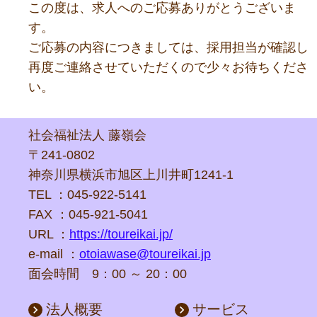
この度は、求人へのご応募ありがとうございま
す。
ご応募の内容につきましては、採用担当が確認し
再度ご連絡させていただくので少々お待ちくださ
い。
社会福祉法人 藤嶺会
〒241-0802
神奈川県横浜市旭区上川井町1241-1
TEL ：045-922-5141
FAX ：045-921-5041
URL ：
https://toureikai.jp/
e-mail ：
otoiawase@toureikai.jp
面会時間 9：00 ～ 20：00
法人概要
サービス
keyboard_arrow_right
keyboard_arrow_right